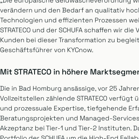
„Die europäische Geldwäscheverordnung wi
verändern und den Bedarf an qualitativ hoc
Technologien und effizienten Prozessen we
STRATECO und der SCHUFA schaffen wir die
Kunden bei dieser Transformation zu begleit
Geschäftsführer von KYCnow.
Mit STRATECO in höhere Marktsegme
Die in Bad Homburg ansässige, vor 25 Jahr
Vollzeitstellen zählende STRATECO verfügt 
und prozessuale Expertise, tiefgehende Erf
Beratungsprojekten und Managed-Services
Akzeptanz bei Tier-1 und Tier-2 Instituten.
Portfolio der SCHUFA um die High-End Falla