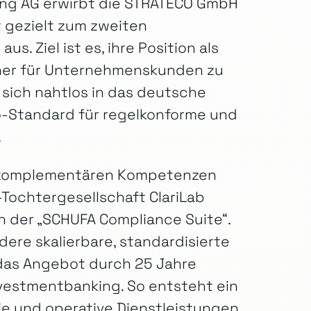
ing AG erwirbt die STRATECO GmbH
 gezielt zum zweiten
. Ziel ist es, ihre Position als
ner für Unternehmenskunden zu
 sich nahtlos in das deutsche
o-Standard für regelkonforme und
.
r komplementären Kompetenzen
Tochtergesellschaft ClariLab
 der „SCHUFA Compliance Suite“.
ere skalierbare, standardisierte
das Angebot durch 25 Jahre
vestmentbanking. So entsteht ein
ie und operative Dienstleistungen