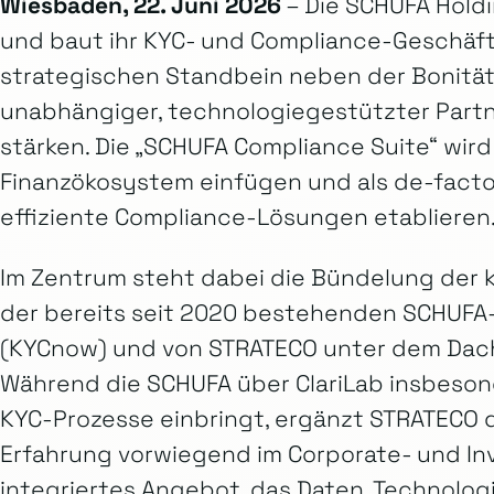
Wiesbaden, 22. Juni 2026
– Die SCHUFA Hold
und baut ihr KYC- und Compliance-Geschäft
strategischen Standbein neben der Bonität aus
unabhängiger, technologiegestützter Part
stärken. Die „SCHUFA Compliance Suite“ wird
Finanzökosystem einfügen und als de-fact
effiziente Compliance-Lösungen etablieren
Im Zentrum steht dabei die Bündelung de
der bereits seit 2020 bestehenden SCHUFA-
(KYCnow) und von STRATECO unter dem Dach
Während die SCHUFA über ClariLab insbesond
KYC-Prozesse einbringt, ergänzt STRATECO 
Erfahrung vorwiegend im Corporate- und In
integriertes Angebot, das Daten, Technolog