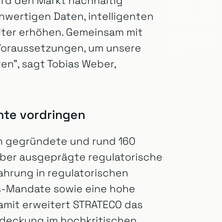
rd den Markt nachhaltig
hwertigen Daten, intelligenten
iter erhöhen. Gemeinsam mit
 Voraussetzungen, um unsere
en”, sagt Tobias Weber,
nte vordringen
en gegründete und rund 160
über ausgeprägte regulatorische
ahrung in regulatorischen
-Mandate sowie eine hohe
 Damit erweitert STRATECO das
bdeckung im hochkritischen